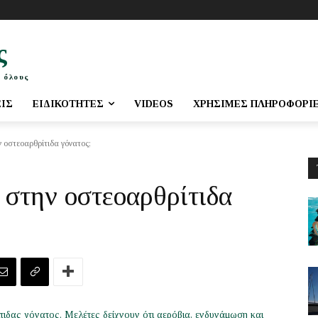
ς
 όλους
ΕΙΣ
ΕΙΔΙΚΌΤΗΤΕΣ
VIDEOS
ΧΡΉΣΙΜΕΣ ΠΛΗΡΟΦΟΡΊ
 οστεοαρθρίτιδα γόνατος;
στην οστεοαρθρίτιδα