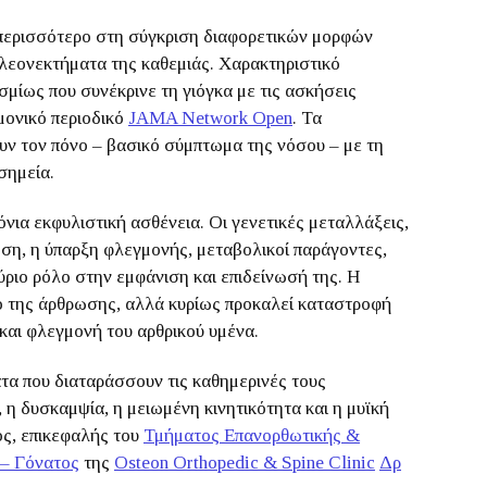
ι περισσότερο στη σύγκριση διαφορετικών μορφών
λεονεκτήματα της καθεμιάς. Χαρακτηριστικό
μίως που συνέκρινε τη γιόγκα με τις ασκήσεις
μονικό περιοδικό
JAMA Network Open
. Τα
ουν τον πόνο – βασικό σύμπτωμα της νόσου – με τη
σημεία.
όνια εκφυλιστική ασθένεια. Οι γενετικές μεταλλάξεις,
ωση, η ύπαρξη φλεγμονής, μεταβολικοί παράγοντες,
ύριο ρόλο στην εμφάνιση και επιδείνωσή της. Η
ό της άρθρωσης, αλλά κυρίως προκαλεί καταστροφή
και φλεγμονή του αρθρικού υμένα.
α που διαταράσσουν τις καθημερινές τους
, η δυσκαμψία, η μειωμένη κινητικότητα και η μυϊκή
ός, επικεφαλής του
Τμήματος Επανορθωτικής &
 – Γόνατος
της
Osteon Orthopedic & Spine Clinic
Δρ