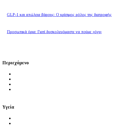
GLP-1 και απώλεια βάρους: Ο κρίσιμος ρόλος της διατροφής
Προσωπικά όρια: Γιατί δυσκολευόμαστε να πούμε «όχι»
Περιεχόμενο
Αρχική
Ειδήσεις
Μύθοι και Αλήθειες
Videos
Υγεία
Θέματα Υγείας
Πρόληψη