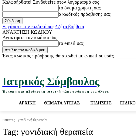
Καλωσήρθατε! Συνδεθείτε στον λογαριασμό σας
το όνομα χρήστη σας
ο κωδικός πρόσβασης σας
Ξεχάσατε τον κωδικό σας? ζήτα βοήθεια
ΑΝΑΚΤΗΣΗ ΚΩΔΙΚΟΥ
Ανακτήστε τον κωδικό σας
το email σας
Ένας κωδικός πρόσβασης θα σταλθεί με e-mail σε εσάς.
Πέμπτη, 6 Αυγούστου, 2026
Ιατρικός Σύμβουλος
Έγκυρη και αξιόπιστη ιατρική πληροφόρηση για όλους
ΑΡΧΙΚΉ
ΘΈΜΑΤΑ ΥΓΕΊΑΣ
ΕΙΔΉΣΕΙΣ
ΕΙΔΙΚ
Ετικέτες
γονιδιακή θεραπεία
Tag:
γονιδιακή θεραπεία