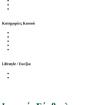
Ψυχική Υγεία
Στοματική Υγεία
Σεξουαλική Υγεία
Κατηγορίες Κοινού
Άνδρας
Γυναίκα
Παιδί
Τρίτη Ηλικία
ΑμεΑ
Lifestyle / Ευεξία
Διατροφή
Ομορφιά