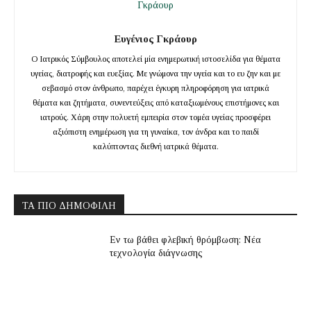
Ευγένιος Γκράουρ
Ο Ιατρικός Σύμβουλος αποτελεί μία ενημερωτική ιστοσελίδα για θέματα
υγείας, διατροφής και ευεξίας. Με γνώμονα την υγεία και το ευ ζην και με
σεβασμό στον άνθρωπο, παρέχει έγκυρη πληροφόρηση για ιατρικά
θέματα και ζητήματα, συνεντεύξεις από καταξιωμένους επιστήμονες και
ιατρούς. Χάρη στην πολυετή εμπειρία στον τομέα υγείας προσφέρει
αξιόπιστη ενημέρωση για τη γυναίκα, τον άνδρα και το παιδί
καλύπτοντας διεθνή ιατρικά θέματα.
ΤΑ ΠΙΟ ΔΗΜΟΦΙΛΉ
Εν τω βάθει φλεβική θρόμβωση: Νέα
τεχνολογία διάγνωσης