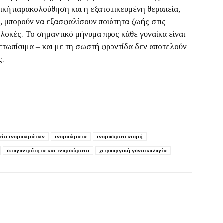
ική παρακολούθηση και η εξατομικευμένη θεραπεία,
, μπορούν να εξασφαλίσουν ποιότητα ζωής στις
πλοκές. Το σημαντικό μήνυμα προς κάθε γυναίκα είναι
ιμετωπίσιμα – και με τη σωστή φροντίδα δεν αποτελούν
ς.
εία ινομυωμάτων
ινομυώματα
ινομυωματεκτομή
υπογονιμότητα και ινομυώματα
χειρουργική γυναικολογία