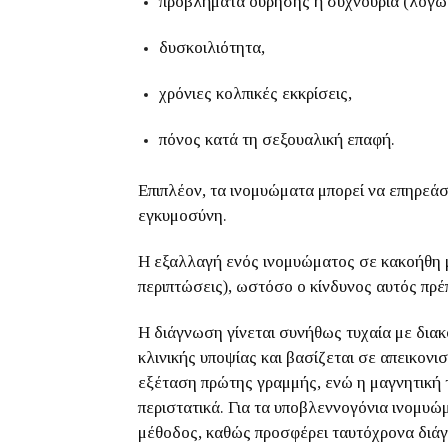
προβλήματα ούρησης ή συχνουρία (λόγω 
δυσκοιλιότητα,
χρόνιες κολπικές εκκρίσεις,
πόνος κατά τη σεξουαλική επαφή.
Επιπλέον, τα ινομυώματα μπορεί να επηρεάσ
εγκυμοσύνη.
Η εξαλλαγή ενός ινομυώματος σε κακοήθη μο
περιπτώσεις), ωστόσο ο κίνδυνος αυτός πρέπ
Η διάγνωση γίνεται συνήθως τυχαία με δια
κλινικής υποψίας και βασίζεται σε απεικον
εξέταση πρώτης γραμμής, ενώ η μαγνητική τ
περιστατικά. Για τα υποβλεννογόνια ινομυ
μέθοδος, καθώς προσφέρει ταυτόχρονα διάγ