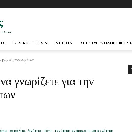
ς
 όλους
ΕΙΣ
ΕΙΔΙΚΌΤΗΤΕΣ
VIDEOS
ΧΡΉΣΙΜΕΣ ΠΛΗΡΟΦΟΡΊ
ν αφαίρεση ινομυωμάτων
να γνωρίζετε για την
των