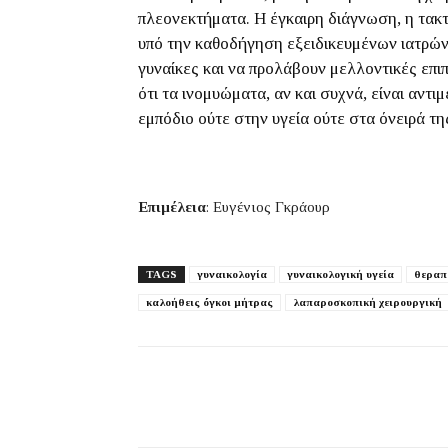
πλεονεκτήματα. Η έγκαιρη διάγνωση, η τακτ
υπό την καθοδήγηση εξειδικευμένων ιατρών
γυναίκες και να προλάβουν μελλοντικές επι
ότι τα ινομυώματα, αν και συχνά, είναι αντ
εμπόδιο ούτε στην υγεία ούτε στα όνειρά τη
Επιμέλεια
: Ευγένιος Γκράουρ
TAGS
γυναικολογία
γυναικολογική υγεία
θεραπ
καλοήθεις όγκοι μήτρας
λαπαροσκοπική χειρουργική