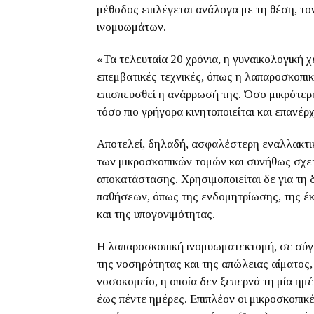
μέθοδος επιλέγεται ανάλογα με τη θέση, το
ινομυωμάτων.
«Τα τελευταία 20 χρόνια, η γυναικολογική χ
επεμβατικές τεχνικές, όπως η λαπαροσκοπική
επισπευσθεί η ανάρρωσή της. Όσο μικρότερη 
τόσο πιο γρήγορα κινητοποιείται και επανέρ
Αποτελεί, δηλαδή, ασφαλέστερη εναλλακτικ
των μικροσκοπικών τομών και συνήθως σχετί
αποκατάστασης. Χρησιμοποιείται δε για τη
παθήσεων, όπως της ενδομητρίωσης, της έκ
και της υπογονιμότητας.
Η λαπαροσκοπική ινομυωματεκτομή, σε σύγκ
της νοσηρότητας και της απώλειας αίματος
νοσοκομείο, η οποία δεν ξεπερνά τη μία ημέρ
έως πέντε ημέρες. Επιπλέον οι μικροσκοπικ