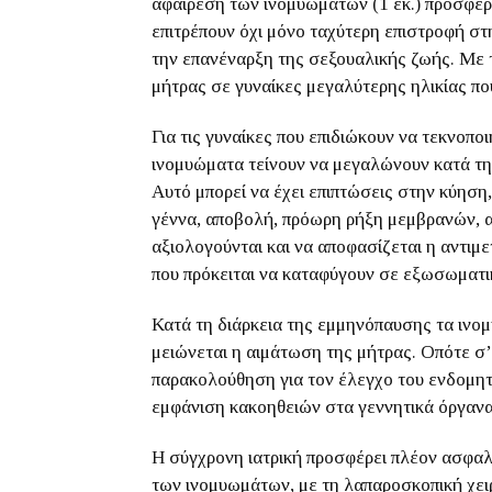
αφαίρεση των ινομυωμάτων (1 εκ.) προσφέρ
επιτρέπουν όχι μόνο ταχύτερη επιστροφή στ
την επανέναρξη της σεξουαλικής ζωής. Με τη
μήτρας σε γυναίκες μεγαλύτερης ηλικίας πο
Για τις γυναίκες που επιδιώκουν να τεκνοποι
ινομυώματα τείνουν να μεγαλώνουν κατά τη 
Αυτό μπορεί να έχει επιπτώσεις στην κύηση,
γέννα, αποβολή, πρόωρη ρήξη μεμβρανών, απ
αξιολογούνται και να αποφασίζεται η αντιμε
που πρόκειται να καταφύγουν σε εξωσωματι
Κατά τη διάρκεια της εμμηνόπαυσης τα ινομ
μειώνεται η αιμάτωση της μήτρας. Οπότε σ’
παρακολούθηση για τον έλεγχο του ενδομητ
εμφάνιση κακοηθειών στα γεννητικά όργανα
Η σύγχρονη ιατρική προσφέρει πλέον ασφαλε
των ινομυωμάτων, με τη λαπαροσκοπική χει