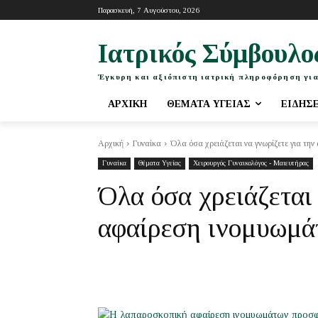
Παρασκευή, 7 Αυγούστου, 2026
Ιατρικός Σύμβουλο
Έγκυρη και αξιόπιστη ιατρική πληροφόρηση για
ΑΡΧΙΚΉ
ΘΈΜΑΤΑ ΥΓΕΊΑΣ
ΕΙΔΉΣ
Αρχική
Γυναίκα
Όλα όσα χρειάζεται να γνωρίζετε για τη
Γυναίκα
Θέματα Υγείας
Χειρουργός Γυναικολόγος - Μαιευτήρας
Όλα όσα χρειάζεται 
αφαίρεση ινομυωμά