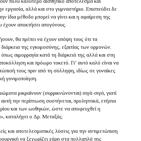
ουν πολύ καλύτερο αισθητικό αποτέλεσμα και
ην εργασία, αλλά και στο γυμναστήριο. Επισπεύδει δε
ν ίδια μέθοδο μπορεί να γίνει και η αφαίρεση της
υ έχουν αποκτήσει απογόνους.
ήσουν, θα πρέπει να έχουν υπόψη τους ότι τα
διάρκεια της εγκυμοσύνης, εξαιτίας των ορμονών.
 όπως αιμορραγία κατά τη διάρκειά της αλλά και στη
οκόλληση και πρόωρο τοκετό. Γι’ αυτό καλό είναι να
τώπισή τους πριν από τη σύλληψη, ιδίως σε γυναίκες
κή γονιμοποίηση.
υώματα μικραίνουν (συρρικνώνονται) σιγά-σιγά, γιατί
 αυτή την περίπτωση συστήνεται, προληπτικά, ετήσια
ρίου και των ωοθηκών, ώστε να αποφευχθεί η
», καταλήγει ο Δρ. Μεταξάς.
ίς και αποτελεσματικές λύσεις για την αντιμετώπιση
ρουργική να ξεχωρίζει χάρη στα πολλαπλά της