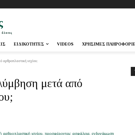
ς
 όλους
ΕΙΣ
ΕΙΔΙΚΌΤΗΤΕΣ
VIDEOS
ΧΡΉΣΙΜΕΣ ΠΛΗΡΟΦΟΡΊ
ό αρθροπλαστική ισχίου;
λύμβηση μετά από
ου;