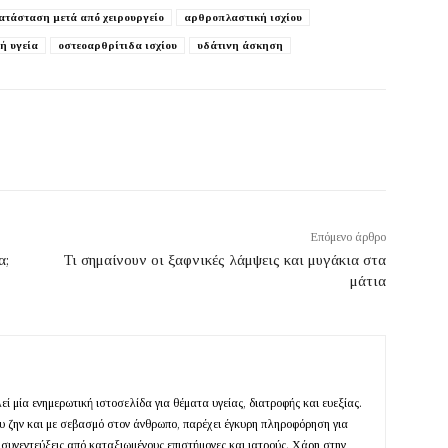
ατάσταση μετά από χειρουργείο
αρθροπλαστική ισχίου
ή υγεία
οστεοαρθρίτιδα ισχίου
υδάτινη άσκηση
Επόμενο άρθρο
α;
Τι σημαίνουν οι ξαφνικές λάμψεις και μυγάκια στα
μάτια
ί μία ενημερωτική ιστοσελίδα για θέματα υγείας, διατροφής και ευεξίας.
ευ ζην και με σεβασμό στον άνθρωπο, παρέχει έγκυρη πληροφόρηση για
 συνεντεύξεις από καταξιωμένους επιστήμονες και ιατρούς. Χάρη στην