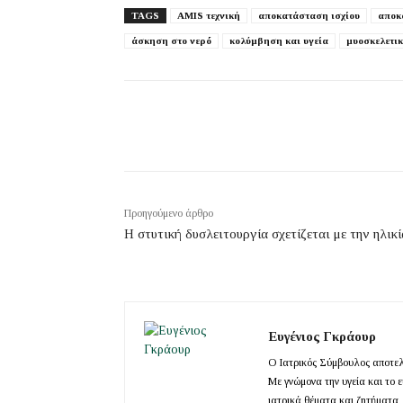
TAGS
AMIS τεχνική
αποκατάσταση ισχίου
αποκ
άσκηση στο νερό
κολύμβηση και υγεία
μυοσκελετικ
Προηγούμενο άρθρο
Η στυτική δυσλειτουργία σχετίζεται με την ηλικί
Ευγένιος Γκράουρ
Ο Ιατρικός Σύμβουλος αποτελε
Με γνώμονα την υγεία και το 
ιατρικά θέματα και ζητήματα,